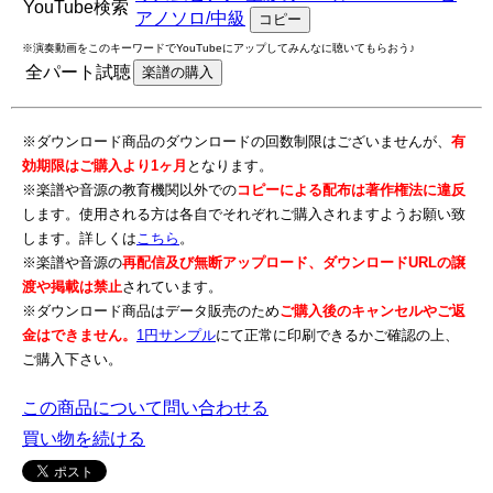
YouTube検索
アノソロ/中級
コピー
※演奏動画をこのキーワードでYouTubeにアップしてみんなに聴いてもらおう♪
全パート試聴
楽譜の購入
※ダウンロード商品のダウンロードの回数制限はございませんが、
有
効期限はご購入より1ヶ月
となります。
※楽譜や音源の教育機関以外での
コピーによる配布は著作権法に違反
します。使用される方は各自でそれぞれご購入されますようお願い致
します。詳しくは
こちら
。
※楽譜や音源の
再配信及び無断アップロード、ダウンロードURLの譲
渡や掲載は禁止
されています。
※ダウンロード商品はデータ販売のため
ご購入後のキャンセルやご返
金はできません。
1円サンプル
にて正常に印刷できるかご確認の上、
ご購入下さい。
この商品について問い合わせる
買い物を続ける