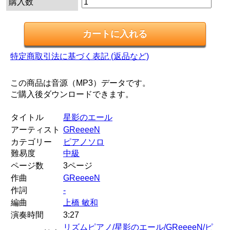
購入数
特定商取引法に基づく表記 (返品など)
この商品は音源（MP3）データです。
ご購入後ダウンロードできます。
タイトル
星影のエール
アーティスト
GReeeeN
カテゴリー
ピアノソロ
難易度
中級
ページ数
3ページ
作曲
GReeeeN
作詞
-
編曲
上橋 敏和
演奏時間
3:27
リズムピアノ/星影のエール/GReeeeN/ピ