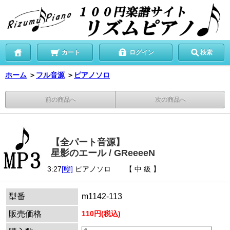
カート
ログイン
検索
ホーム
＞
フル音源
＞
ピアノソロ
前の商品へ
次の商品へ
【全パート音源】
星影のエール / GReeeeN
3:27
[🎼]
ピアノソロ 【 中 級 】
型番
m1142-113
販売価格
110円(税込)