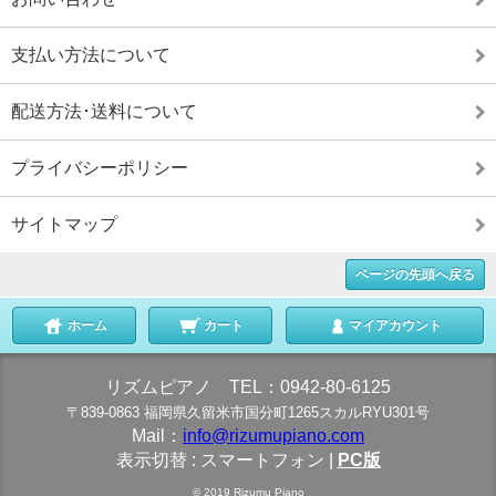
支払い方法について
配送方法･送料について
プライバシーポリシー
サイトマップ
ページの先頭へ戻る
ホーム
カート
マイアカウント
リズムピアノ TEL：0942-80-6125
〒839-0863 福岡県久留米市国分町1265スカルRYU301号
Mail：
info@rizumupiano.com
表示切替 :
スマートフォン
|
PC版
© 2019 Rizumu Piano