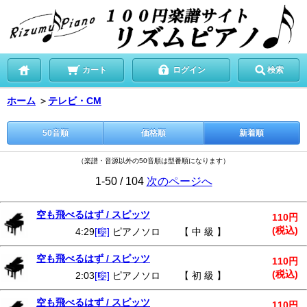
カート
ログイン
検索
ホーム
＞
テレビ・CM
50音順
価格順
新着順
（楽譜・音源以外の50音順は型番順になります）
1-50 / 104
次のページへ
空も飛べるはず / スピッツ
110円
(税込)
4:29
[🎼]
ピアノソロ 【 中 級 】
空も飛べるはず / スピッツ
110円
(税込)
2:03
[🎼]
ピアノソロ 【 初 級 】
空も飛べるはず / スピッツ
110円