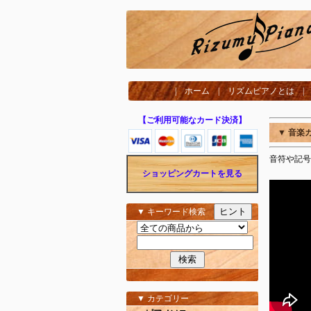
|
ホーム
|
リズムピアノとは
【ご利用可能なカード決済】
▼ 音楽
音符や記号
ショッピングカートを見る
ヒント
▼ キーワード検索
▼ カテゴリー