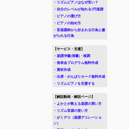
・リズムピアノはなぜ安い？
・自分のレベルが知れる1円楽譜
・ピアノの選び方
・ピアノの始め方
・音楽講師から好まれる行為と嫌
がられる行為
【サービス・支援】
・楽譜浄書(清書)・移調
・発表会プログラム無料作成
・賞状作成
・出席・がんばりカード無料作成
・リズムピアノを支援する
【解説動画・解説ページ】
・よかとが教える楽譜の買い方
・リズム音源の使い方
・がくデコ（楽譜デコレーショ
ン）