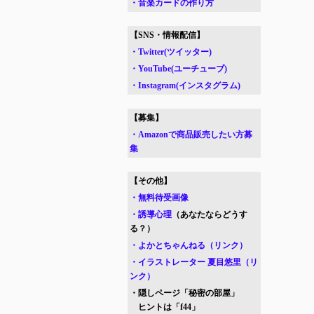
・音楽カードの作り方
【SNS・情報配信】
・Twitter(ツイッター)
・YouTube(ユーチューブ)
・Instagram(インスタグラム)
【募集】
・Amazonで商品販売したい方募
集
【その他】
・無料待受画像
・誘導心理
（あなたならどうす
る？）
・よかとちゃんねる（リンク）
・イラストレーター 夏目悠里（リ
ンク）
・隠しページ「秘密の部屋」
ヒントは「f44」