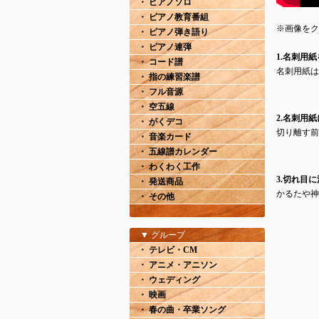
・ ピアノソロ
・ ピアノ教育番組
※画像をク
・ ピアノ弾き語り
・ ピアノ連弾
1.名刺用
・ コード譜
名刺用紙は
・ 指の練習楽譜
・ フル音源
・ 空五線
2.名刺用
・ がくデコ
切り離す前
・ 音楽カード
・ 五線譜カレンダー
・ わくわく工作
3.切れ目
・ 発送商品
かるたや神
・ その他
▼ グループ
・ テレビ・CM
・ アニメ・アニソン
・ ウェディング
・ 映画
・ 春の曲・卒業ソング