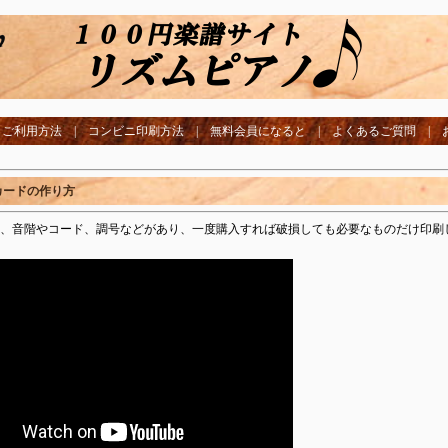
|
ご利用方法
|
コンビニ印刷方法
|
無料会員になると
|
よくあるご質問
|
カードの作り方
、音階やコード、調号などがあり、一度購入すれば破損しても必要なものだけ印刷