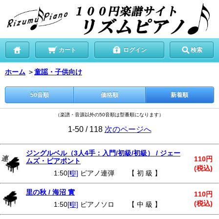
カート
ログイン
検索
ホーム
＞
童謡・子供向け
50音順
価格順
新着順
（楽譜・音源以外の50音順は型番順になります）
1-50 / 118
次のページへ
ジングルベル（3人4手：入門/初級/初級） / ジェー
110円
ムズ・ピアポント
(税込)
1:50
[🎼]
ピアノ連弾 【 初 級 】
里の秋 / 海沼 實
110円
(税込)
1:50
[🎼]
ピアノソロ 【 中 級 】