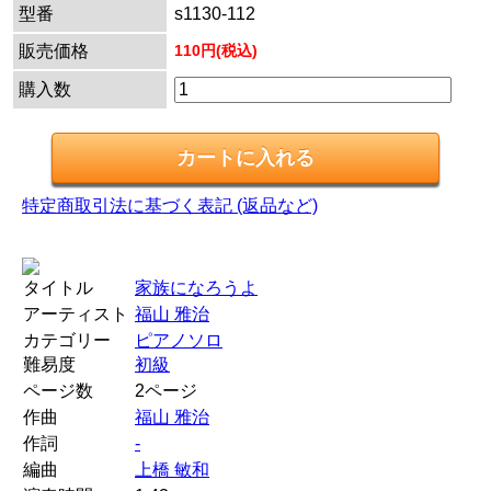
型番
s1130-112
販売価格
110円(税込)
購入数
特定商取引法に基づく表記 (返品など)
タイトル
家族になろうよ
アーティスト
福山 雅治
カテゴリー
ピアノソロ
難易度
初級
ページ数
2ページ
作曲
福山 雅治
作詞
-
編曲
上橋 敏和