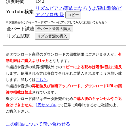
演奏時間
1:43
リズムピアノ/家族になろうよ/福山雅治/ピ
YouTube検索
アノソロ/初級
コピー
※演奏動画をこのキーワードでYouTubeにアップしてみんなに聴いてもらおう♪
全パート試聴
全パート音源の購入
リズム試聴
リズム音源の購入
※ダウンロード商品のダウンロードの回数制限はございませんが、
有
効期限はご購入より1ヶ月
となります。
※楽譜や音源の教育機関以外での
コピーによる配布は著作権法に違反
します。使用される方は各自でそれぞれご購入されますようお願い致
します。詳しくは
こちら
。
※楽譜や音源の
再配信及び無断アップロード、ダウンロードURLの譲
渡や掲載は禁止
されています。
※ダウンロード商品はデータ販売のため
ご購入後のキャンセルやご返
金はできません。
1円サンプル
にて正常に印刷できるかご確認の上、
ご購入下さい。
この商品について問い合わせる