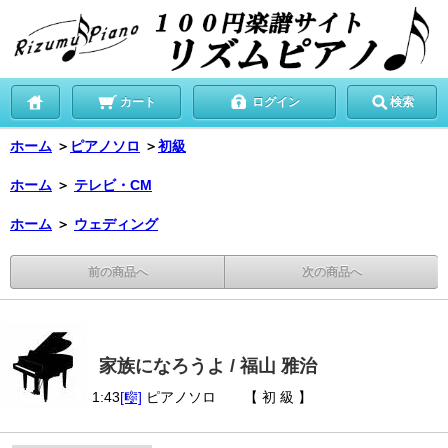
カート
ログイン
検索
ホーム
＞
ピアノソロ
＞
初級
ホーム
＞
テレビ・CM
ホーム
＞
ウェディング
前の商品へ
次の商品へ
家族になろうよ / 福山 雅治
1:43
[🎼]
ピアノソロ 【 初 級 】