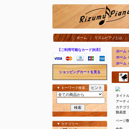
|
ホーム
|
リズムピアノとは
【ご利用可能なカード決済】
ホーム
ホーム
ホーム
ショッピングカートを見る
ヒント
▼ キーワード検索
タイト
アーテ
カテゴ
難易度
ページ
▼ カテゴリー