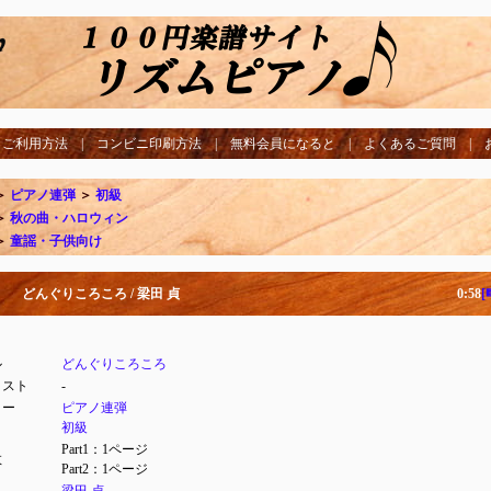
|
ご利用方法
|
コンビニ印刷方法
|
無料会員になると
|
よくあるご質問
|
＞
ピアノ連弾
＞
初級
＞
秋の曲・ハロウィン
＞
童謡・子供向け
どんぐりころころ / 梁田 貞
0:58
[
ル
どんぐりころころ
ィスト
-
リー
ピアノ連弾
初級
Part1：1ページ
数
Part2：1ページ