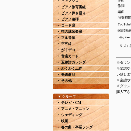
作曲
・ ピアノソロ
作詞
・ ピアノ教育番組
編曲
・ ピアノ弾き語り
演奏時
・ ピアノ連弾
YouTub
・ コード譜
※演奏動画
・ 指の練習楽譜
・ フル音源
全パー
・ 空五線
リズム
・ がくデコ
・ 音楽カード
・ 五線譜カレンダー
※ダウン
・ わくわく工作
※楽譜や
い致しま
・ 発送商品
※楽譜や
・ その他
※ダウン
購入下さ
▼ グループ
・ テレビ・CM
・ アニメ・アニソン
・ ウェディング
・ 映画
・ 春の曲・卒業ソング