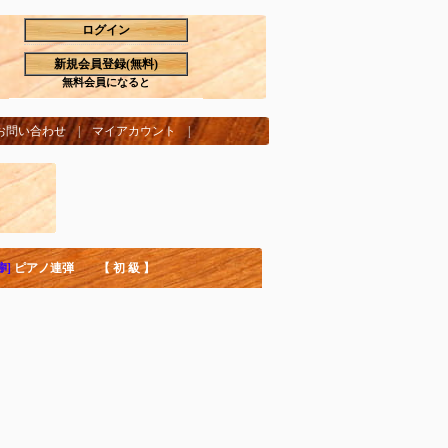
ログイン
新規会員登録(無料)
無料会員になると
お問い合わせ
|
マイアカウント
|
🎼]
ピアノ連弾 【 初 級 】