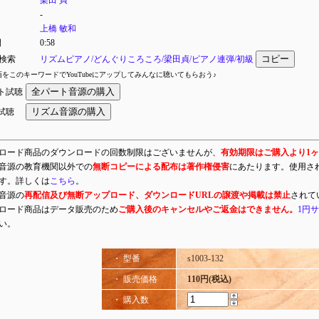
梁田 貞
-
上橋 敏和
間
0:58
コピー
e検索
リズムピアノ/どんぐりころころ/梁田貞/ピアノ連弾/初級
をこのキーワードでYouTubeにアップしてみんなに聴いてもらおう♪
全パート音源の購入
ト試聴
リズム音源の購入
試聴
ロード商品のダウンロードの回数制限はございませんが、
有効期限はご購入より1
音源の教育機関以外での
無断コピーによる配布は著作権侵害
にあたります。使用さ
す。詳しくは
こちら
。
音源の
再配信及び無断アップロード、ダウンロードURLの譲渡や掲載は禁止
されて
ロード商品はデータ販売のため
ご購入後のキャンセルやご返金はできません。
1円
い。
・ 型番
s1003-132
・ 販売価格
110円(税込)
・ 購入数