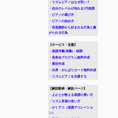
・リズムピアノはなぜ安い？
・自分のレベルが知れる1円楽譜
・ピアノの選び方
・ピアノの始め方
・音楽講師から好まれる行為と嫌
がられる行為
【サービス・支援】
・楽譜浄書(清書)・移調
・発表会プログラム無料作成
・賞状作成
・出席・がんばりカード無料作成
・リズムピアノを支援する
【解説動画・解説ページ】
・よかとが教える楽譜の買い方
・リズム音源の使い方
・がくデコ（楽譜デコレーショ
ン）