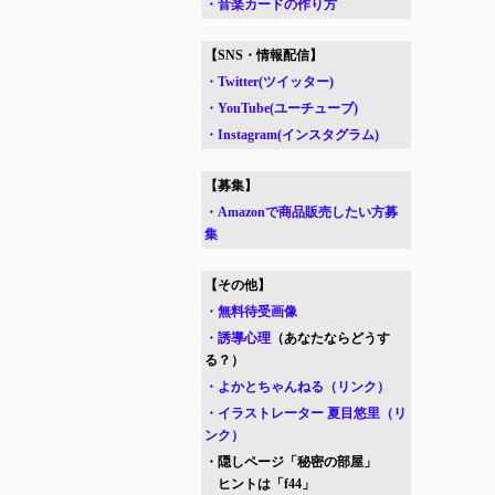
・音楽カードの作り方
【SNS・情報配信】
・Twitter(ツイッター)
・YouTube(ユーチューブ)
・Instagram(インスタグラム)
【募集】
・Amazonで商品販売したい方募
集
【その他】
・無料待受画像
・誘導心理
（あなたならどうす
る？）
・よかとちゃんねる（リンク）
・イラストレーター 夏目悠里（リ
ンク）
・隠しページ「秘密の部屋」
ヒントは「f44」