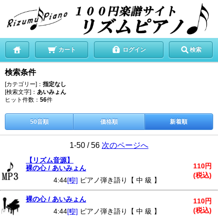
カート
ログイン
検索
検索条件
[カテゴリー]：
指定なし
[検索文字]：
あいみょん
ヒット件数：
56
件
50音順
価格順
新着順
1-50 / 56
次のページへ
【リズム音源】
110円
裸の心 / あいみょん
(税込)
4:44
[🎼]
ピアノ弾き語り【 中 級 】
裸の心 / あいみょん
110円
(税込)
4:44
[🎼]
ピアノ弾き語り【 中 級 】