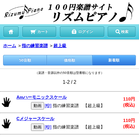
カート
ログイン
検索
ホーム
＞
指の練習楽譜
＞
超上級
50音順
価格順
新着順
（楽譜・音源以外の50音順は型番順になります）
1-2 / 2
Amハーモニックスケール
110円
(税込)
[🎼]
指の練習楽譜 【超上級】
動画
Cメジャースケール
110円
(税込)
[🎼]
指の練習楽譜 【超上級】
動画