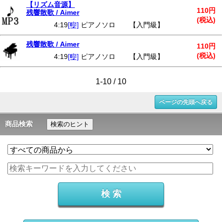
【リズム音源】
110円
残響散歌 / Aimer
(税込)
4:19
[🎼]
ピアノソロ 【入門級】
残響散歌 / Aimer
110円
(税込)
4:19
[🎼]
ピアノソロ 【入門級】
1-10 / 10
ページの先頭へ戻る
商品検索
検索のヒント