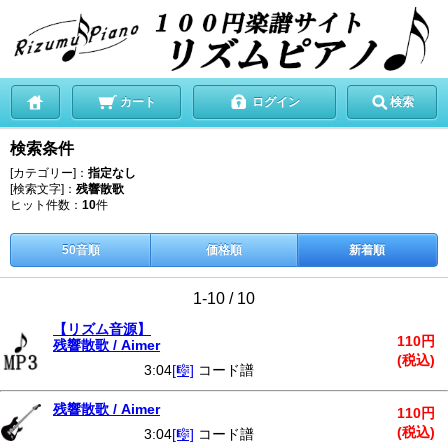
カート
ログイン
検索
検索条件
[カテゴリー]：
指定なし
[検索文字]：
残響散歌
ヒット件数：
10
件
50音順
価格順
新着順
1-10 / 10
【リズム音源】
110円
残響散歌 / Aimer
(税込)
3:04
[🎼]
コード譜
残響散歌 / Aimer
110円
(税込)
3:04
[🎼]
コード譜