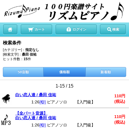
カート
ログイン
検索
検索条件
[カテゴリー]：
指定なし
[検索文字]：
桑田 佳祐
ヒット件数：
15
件
50音順
価格順
新着順
1-15 / 15
白い恋人達 / 桑田 佳祐
110円
(税込)
1:26
[🎼]
ピアノソロ 【入門級】
【全パート音源】
110円
白い恋人達 / 桑田 佳祐
(税込)
1:26
[🎼]
ピアノソロ 【入門級】