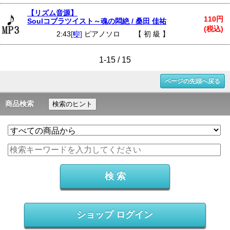
【リズム音源】
110円
Soulコブラツイスト～魂の悶絶 / 桑田 佳祐
(税込)
2:43
[🎼]
ピアノソロ 【 初 級 】
1-15 / 15
ページの先頭へ戻る
商品検索
検索のヒント
ショップ ログイン