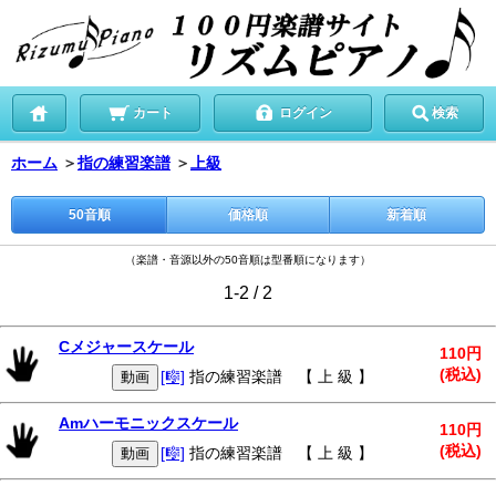
カート
ログイン
検索
ホーム
＞
指の練習楽譜
＞
上級
50音順
価格順
新着順
（楽譜・音源以外の50音順は型番順になります）
1-2 / 2
Cメジャースケール
110円
(税込)
[🎼]
指の練習楽譜 【 上 級 】
動画
Amハーモニックスケール
110円
(税込)
[🎼]
指の練習楽譜 【 上 級 】
動画